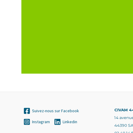
CIVAM 4
Suivez-nous sur Facebook
14 avenu
Instagram
Linkedin
44390 S
02 40 14 