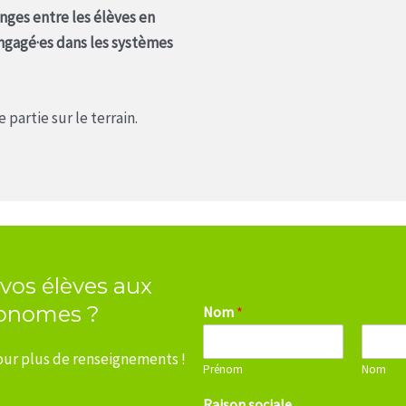
anges entre les élèves en
engagé·es dans les systèmes
 partie sur le terrain.
 vos élèves aux
tonomes ?
Nom
*
our plus de renseignements !
Prénom
Nom
Raison sociale