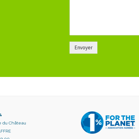
Envoyer
4
e du Château
AFFRE
59 00