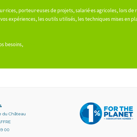
r·rices, porteur·euses de projets, salarié·es agricoles, lors d
os expériences, les outils utilisés, les techniques mises en p
os besoins,
n’hésitez pas à nous contacter !
4
e du Château
AFFRE
59 00