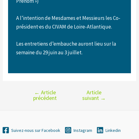
Prénom »)
A l’intention de Mesdames et Messieurs les Co-
président·es du CIVAM de Loire-Atlantique.
Les entretiens d’embauche auront lieu sur la
semaine du 29 juin au 3 juillet.
←
Article
Article
Navigation
précédent
suivant
→
de
l’article
Suivez-nous sur Facebook
Instagram
Linkedin