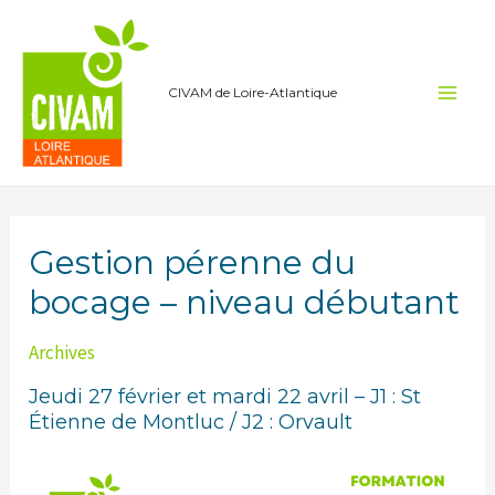
Aller
au
contenu
CIVAM de Loire-Atlantique
Main
Men
Gestion pérenne du
bocage – niveau débutant
Archives
Jeudi 27 février et mardi 22 avril – J1 : St
Étienne de Montluc / J2 : Orvault