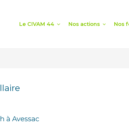
Le CIVAM 44
Nos actions
Nos f
laire
3h à Avessac