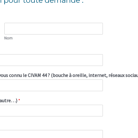
l pour toute demande :
Nom
us connu le CIVAM 44 ? (bouche à oreille, internet, réseaux socia
, autre…)
*