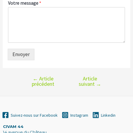
Votre message
*
Envoyer
←
Article
Article
Navigation
précédent
suivant
→
de
l’article
Suivez-nous sur Facebook
Instagram
Linkedin
CIVAM 44
14 avenue du Château